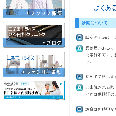
診察について
診察の予約は可
受診歴がある方
（電話不可）。
い。
初めて受診しま
ご来院される際
ときは保険証の
診察は何時頃が