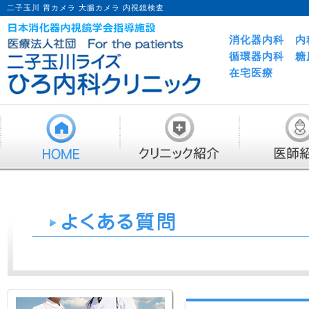
二子玉川 胃カメラ 大腸カメラ 内視鏡検査
消化器内科 内
循環器内科 糖
在宅医療