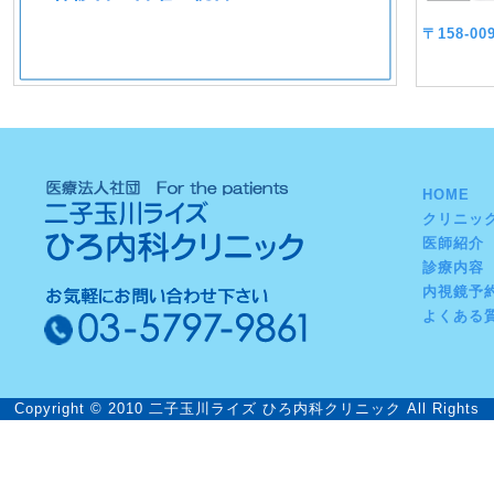
〒158-
HOME
クリニッ
医師紹介
診療内容
内視鏡予
よくある
Copyright © 2010 二子玉川ライズ ひろ内科クリニック All Rights
Reserved.