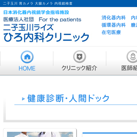
二子玉川 胃カメラ 大腸カメラ 内視鏡検査
消化器内科 内
循環器内科 糖
在宅医療